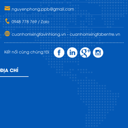
nguyenphong.ppb@gmail.com
0948 778 769 / Zalo
cuanhomxingfavinhlong.vn - cuanhomxingfabentre.vn
Kết nối cùng chúng tôi
ĐỊA CHỈ