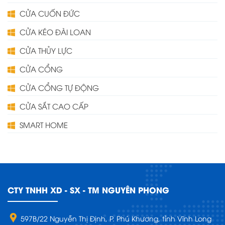
CỬA CUỐN ĐỨC
CỬA KÉO ĐÀI LOAN
CỬA THỦY LỰC
CỬA CỔNG
CỬA CỔNG TỰ ĐỘNG
CỬA SẮT CAO CẤP
SMART HOME
CTY TNHH XD - SX - TM NGUYÊN PHONG
597B/22 Nguyễn Thị Định, P. Phú Khương, tỉnh Vĩnh Long