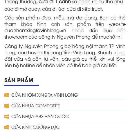
Thông thường,
cửa đi 1 cánh
sẽ phân ra cụ thể như :
cửa đi mở quay, cửa đi lùa, cửa đi xếp trượt.
Các sản phẩm đẹp, mẫu mã đa dạng. Bạn có thể
tham khảo hình ảnh sản phẩm trên website
cuanhomxingfavinhlong.vn
hoặc đến trực tiếp
showroom của công ty Nguyên Phong để mục sở thị.
Công ty Nguyên Phong giao hàng nội thành TP Vĩnh
Long, các huyện thị trong tỉnh Vĩnh Long. Khách hàng
đặt cửa và cần tư vấn, báo giá cụ thể, xin vui lòng
liên hệ hotline để nhân viên có thể báo giá chi tiết.
SẢN PHẨM
CỬA NHÔM XINGFA VĨNH LONG
CỬA NHỰA COMPOSITE
CỬA NHỰA ABS HÀN QUỐC
CỬA KÍNH CƯỜNG LỰC