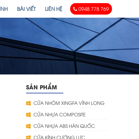
ÌNH
BÀI VIẾT
LIÊN HỆ
0948 778 769
SẢN PHẨM
CỬA NHÔM XINGFA VĨNH LONG
CỬA NHỰA COMPOSITE
CỬA NHỰA ABS HÀN QUỐC
CỬA KÍNH CƯỜNG LỰC