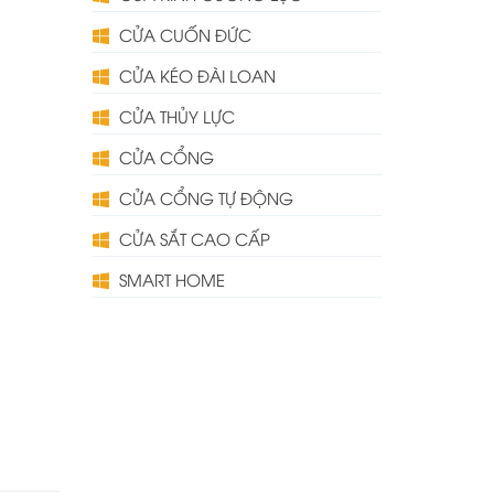
CỬA CUỐN ĐỨC
CỬA KÉO ĐÀI LOAN
CỬA THỦY LỰC
CỬA CỔNG
CỬA CỔNG TỰ ĐỘNG
CỬA SẮT CAO CẤP
SMART HOME