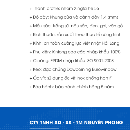
+ Thanh profile: nhôm Xingfa hệ 55
+ Độ dày: khung cửa và cánh dày 1.4 (mm)
+ Mầu sắc: trắng sứ, nâu sần, đen, ghi, vân gỗ
+ Kích thước: sản xuất theo thực tế công trình
+ Kính: an toàn cường lực việt nhật Hải Long
+ Phụ kiện: Kinlong cao cấp nhập khẩu 100%
+ Gioăng: EPDM nhập khẩu ISO 9001:2008
+ Keo: đặc chủng Dowcorning Eurowindow
+ Ốc vít: sử dụng ốc vít Inox chống han rỉ
+ Bảo hành: bảo hành chính hãng 5 năm
CTY TNHH XD - SX - TM NGUYÊN PHONG