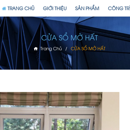
TRANG CHỦ
GIỚI THIỆU
SẢN PHẨM
CÔNG TR
CỬA SỔ MỞ HẤT
Trang Chủ
/
CỬA SỔ MỞ HẤT