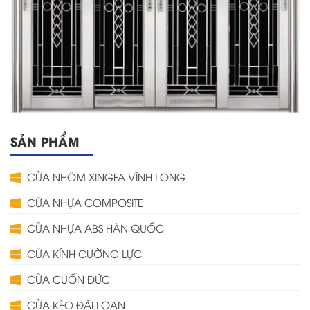
SẢN PHẨM
CỬA NHÔM XINGFA VĨNH LONG
CỬA NHỰA COMPOSITE
CỬA NHỰA ABS HÀN QUỐC
CỬA KÍNH CƯỜNG LỰC
CỬA CUỐN ĐỨC
CỬA KÉO ĐÀI LOAN