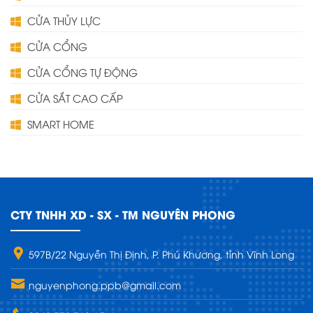
CỬA THỦY LỰC
CỬA CỔNG
CỬA CỔNG TỰ ĐỘNG
CỬA SẮT CAO CẤP
SMART HOME
CTY TNHH XD - SX - TM NGUYÊN PHONG
597B/22 Nguyễn Thị Định, P. Phú Khương, tỉnh Vĩnh Long
nguyenphong.ppb@gmail.com