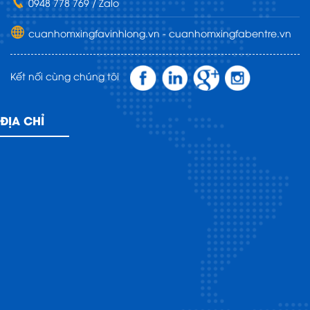
0948 778 769 / Zalo
cuanhomxingfavinhlong.vn - cuanhomxingfabentre.vn
Kết nối cùng chúng tôi
ĐỊA CHỈ