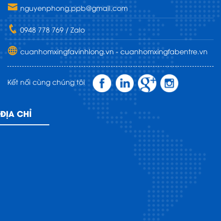
nguyenphong.ppb@gmail.com
0948 778 769 / Zalo
cuanhomxingfavinhlong.vn - cuanhomxingfabentre.vn
Kết nối cùng chúng tôi
ĐỊA CHỈ