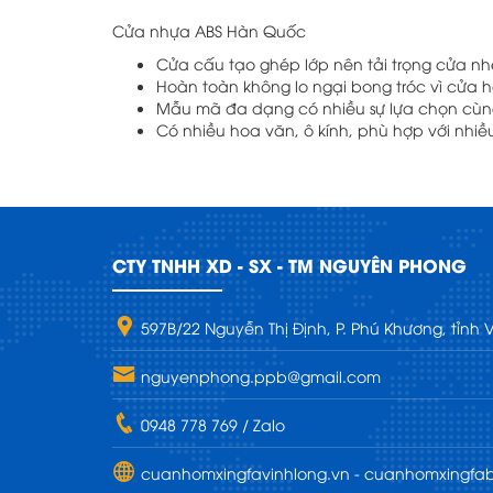
Cửa nhựa ABS Hàn Quốc
Cửa cấu tạo ghép lớp nên tải trọng cửa nh
Hoàn toàn không lo ngại bong tróc vì cửa
Mẫu mã đa dạng có nhiều sự lựa chọn cùng
Có nhiều hoa văn, ô kính, phù hợp với nhiều
CTY TNHH XD - SX - TM NGUYÊN PHONG
597B/22 Nguyễn Thị Định, P. Phú Khương, tỉnh 
nguyenphong.ppb@gmail.com
0948 778 769 / Zalo
cuanhomxingfavinhlong.vn - cuanhomxingfab