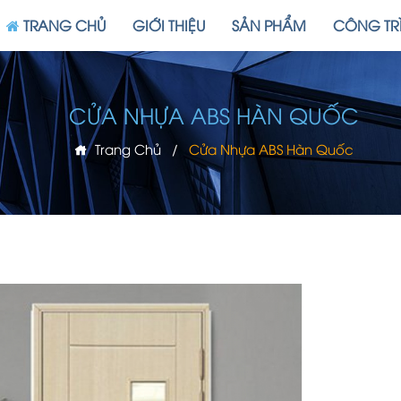
TRANG CHỦ
GIỚI THIỆU
SẢN PHẨM
CÔNG TR
CỬA NHỰA ABS HÀN QUỐC
Trang Chủ
/
Cửa Nhựa ABS Hàn Quốc