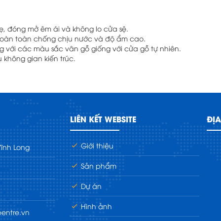
ẹ, đóng mở êm ái và không lo cửa sệ.
 hoàn toàn chống chịu nước và độ ẩm cao.
 với các màu sắc vân gỗ giống với cửa gỗ tự nhiên.
 không gian kiến trúc.
LIÊN KẾT WEBSITE
ĐỊA
Giới thiệu
Vĩnh Long
Sản phẩm
Dự án
Hình ảnh
entre.vn