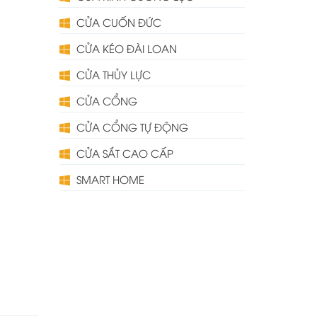
CỬA CUỐN ĐỨC
CỬA KÉO ĐÀI LOAN
CỬA THỦY LỰC
CỬA CỔNG
CỬA CỔNG TỰ ĐỘNG
CỬA SẮT CAO CẤP
SMART HOME