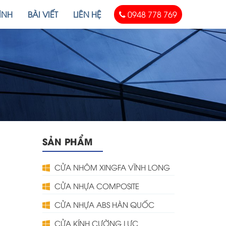
ÌNH
BÀI VIẾT
LIÊN HỆ
0948 778 769
SẢN PHẨM
CỬA NHÔM XINGFA VĨNH LONG
CỬA NHỰA COMPOSITE
CỬA NHỰA ABS HÀN QUỐC
CỬA KÍNH CƯỜNG LỰC