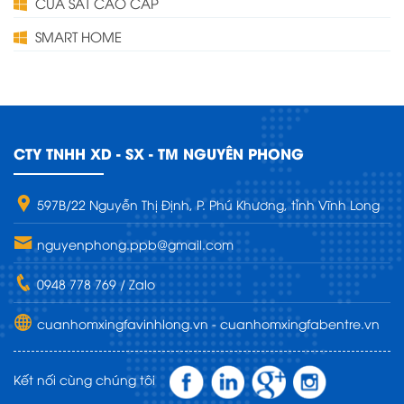
CỬA SẮT CAO CẤP
SMART HOME
CTY TNHH XD - SX - TM NGUYÊN PHONG
597B/22 Nguyễn Thị Định, P. Phú Khương, tỉnh Vĩnh Long
nguyenphong.ppb@gmail.com
0948 778 769 / Zalo
cuanhomxingfavinhlong.vn - cuanhomxingfabentre.vn
Kết nối cùng chúng tôi