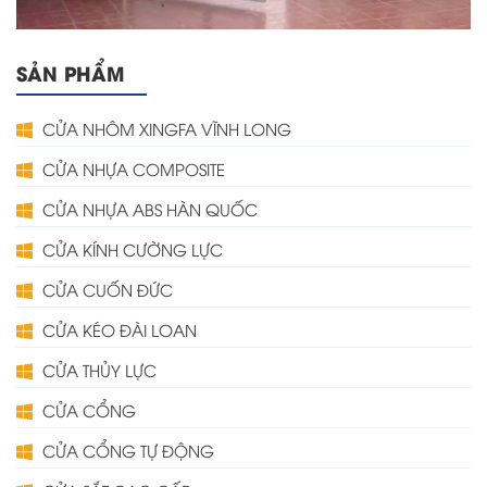
SẢN PHẨM
CỬA NHÔM XINGFA VĨNH LONG
CỬA NHỰA COMPOSITE
CỬA NHỰA ABS HÀN QUỐC
CỬA KÍNH CƯỜNG LỰC
CỬA CUỐN ĐỨC
CỬA KÉO ĐÀI LOAN
CỬA THỦY LỰC
CỬA CỔNG
CỬA CỔNG TỰ ĐỘNG