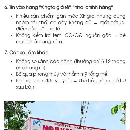
6. Tin vào hàng "Xingfa giá rẻ", "nhái chính hãng"
Nhiều sản phẩm gắn mác Xingfa nhưng dùng
nhôm tái chế, độ dày không đủ → mất hết ưu
điểm của hệ cửa tốt.
Không kiểm tra tem, CO/CQ, nguồn gốc → dễ
mua phải hàng kém.
7. Các sai lầm khác
Không so sánh bảo hành (thường chỉ 6-12 tháng
cho hàng rẻ).
Bỏ qua phong thủy và thẩm mỹ tổng thể.
Không chọn đơn vị uy tín → khó bảo hành, hỗ trợ
sau bán.