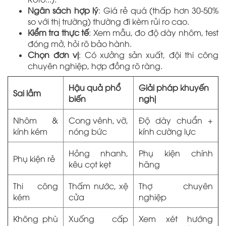
Ngân sách hợp lý
: Giá rẻ quá (thấp hơn 30-50%
so với thị trường) thường đi kèm rủi ro cao.
Kiểm tra thực tế
: Xem mẫu, đo độ dày nhôm, test
đóng mở, hỏi rõ bảo hành.
Chọn đơn vị
: Có xưởng sản xuất, đội thi công
chuyên nghiệp, hợp đồng rõ ràng.
Hậu quả phổ
Giải pháp khuyến
Sai lầm
biến
nghị
Nhôm &
Cong vênh, vỡ,
Độ dày chuẩn +
kính kém
nóng bức
kính cường lực
Hỏng nhanh,
Phụ kiện chính
Phụ kiện rẻ
kêu cọt kẹt
hãng
Thi công
Thấm nước, xệ
Thợ chuyên
kém
cửa
nghiệp
Không phù
Xuống cấp
Xem xét hướng