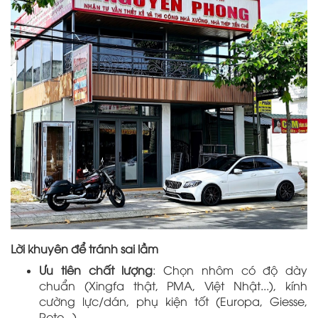
Lời khuyên để tránh sai lầm
Ưu tiên chất lượng
: Chọn nhôm có độ dày
chuẩn (Xingfa thật, PMA, Việt Nhật...), kính
cường lực/dán, phụ kiện tốt (Europa, Giesse,
Roto...).