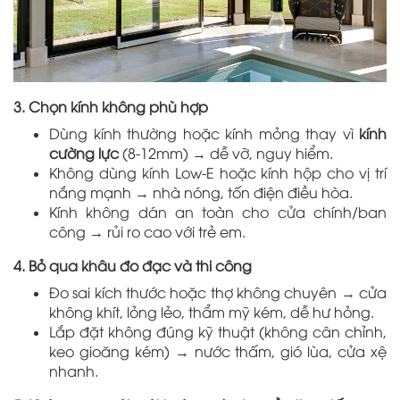
3. Chọn kính không phù hợp
Dùng kính thường hoặc kính mỏng thay vì
kính
cường lực
(8-12mm) → dễ vỡ, nguy hiểm.
Không dùng kính Low-E hoặc kính hộp cho vị trí
nắng mạnh → nhà nóng, tốn điện điều hòa.
Kính không dán an toàn cho cửa chính/ban
công → rủi ro cao với trẻ em.
4. Bỏ qua khâu đo đạc và thi công
Đo sai kích thước hoặc thợ không chuyên → cửa
không khít, lỏng lẻo, thẩm mỹ kém, dễ hư hỏng.
Lắp đặt không đúng kỹ thuật (không cân chỉnh,
keo gioăng kém) → nước thấm, gió lùa, cửa xệ
nhanh.