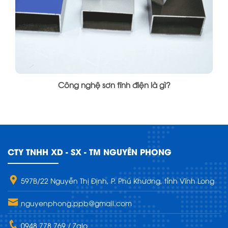
Công nghệ sơn tĩnh điện là gì?
CTY TNHH XD - SX - TM NGUYÊN PHONG
597B/22 Nguyễn Thị Định, P. Phú Khương, tỉnh Vĩnh Long
nguyenphong.ppb@gmail.com
0948 778 769 / Zalo