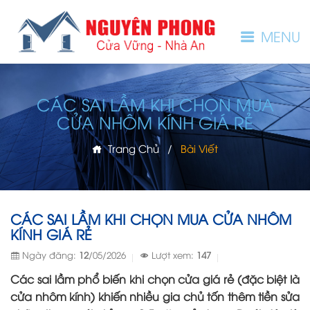
MENU
CÁC SAI LẦM KHI CHỌN MUA
CỬA NHÔM KÍNH GIÁ RẺ
Trang Chủ
/
Bài Viết
CÁC SAI LẦM KHI CHỌN MUA CỬA NHÔM
KÍNH GIÁ RẺ
Ngày đăng:
12
/05/2026
Lượt xem:
147
Các sai lầm phổ biến khi chọn cửa giá rẻ (đặc biệt là
cửa nhôm kính) khiến nhiều gia chủ tốn thêm tiền sửa