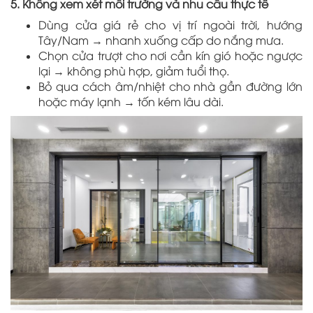
5. Không xem xét môi trường và nhu cầu thực tế
Dùng cửa giá rẻ cho vị trí ngoài trời, hướng
Tây/Nam → nhanh xuống cấp do nắng mưa.
Chọn cửa trượt cho nơi cần kín gió hoặc ngược
lại → không phù hợp, giảm tuổi thọ.
Bỏ qua cách âm/nhiệt cho nhà gần đường lớn
hoặc máy lạnh → tốn kém lâu dài.