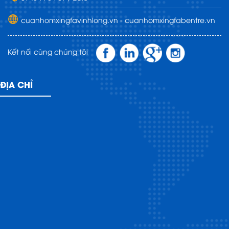
cuanhomxingfavinhlong.vn - cuanhomxingfabentre.vn
Kết nối cùng chúng tôi
ĐỊA CHỈ